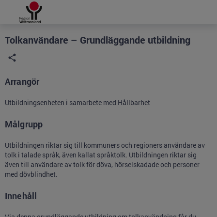
Grade
Portal
Tolkanvändare – Grundläggande utbildning
Arrangör
Utbildningsenheten i samarbete med Hållbarhet
Målgrupp
Utbildningen riktar sig till kommuners och regioners användare av
tolk i talade språk, även kallat språktolk. Utbildningen riktar sig
även till användare av tolk för döva, hörselskadade och personer
med dövblindhet.
Innehåll
Via denna grundläggande utbildning om tolkanvändning får du