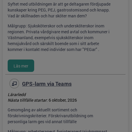
Syftet med utbildningen är att ge deltagaren fördjupade
kunskaper kring PEG, PEJ, gastrostomisond och knapp.
Vad är skillnaden och hur sköter man dem?
Målgrupp: Sjuksköterskor och undersköterskor inom
regionen. Privata vårdgivare med avtal och kommuner i
Västmanland, exempelvis sjuksköterskor inom
hemsjukvård och särskilt boende som i sitt arbete
kommer i kontakt med individer som har "PEGar" .
GPS-larm via Teams
Lärarledd
Nästa tillfälle startar
:
6 oktober, 2026
Genomgång av aktuellt sortiment och
förskrivningskriterier. Förskrivarutbildning om
personliga larm ges vid annat tillfälle
Målgrupp: arbetsterapeut, fysioterapeut/sjukgymnast