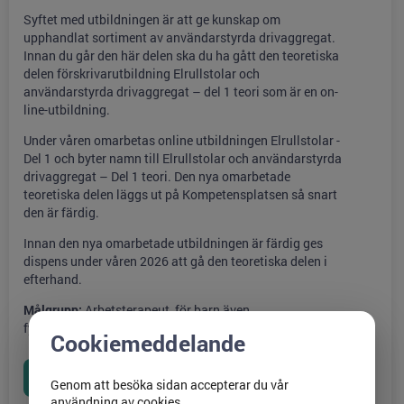
Syftet med utbildningen är att ge kunskap om
upphandlat sortiment av användarstyrda drivaggregat.
Innan du går den här delen ska du ha gått den teoretiska
delen förskrivarutbildning Elrullstolar och
användarstyrda drivaggregat – del 1 teori som är en on-
line-utbildning.
Under våren omarbetas online utbildningen Elrullstolar -
Del 1 och byter namn till Elrullstolar och användarstyrda
drivaggregat – Del 1 teori. Den nya omarbetade
teoretiska delen läggs ut på Kompetensplatsen så snart
den är färdig.
Innan den nya omarbetade utbildningen är färdig ges
dispens under våren 2026 att gå den teoretiska delen i
efterhand.
Målgrupp:
Arbetsterapeut, för barn även
fysioterapeut/sjukgymnast
Cookiemeddelande
Genom att besöka sidan accepterar du vår
användning av cookies.