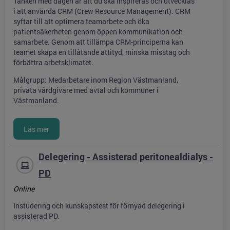
Tanken med dagen är att du ska inspireras och utvecklas
i att använda CRM (Crew Resource Management). CRM
syftar till att optimera teamarbete och öka
patientsäkerheten genom öppen kommunikation och
samarbete. Genom att tillämpa CRM-principerna kan
teamet skapa en tillåtande attityd, minska misstag och
förbättra arbetsklimatet.
Målgrupp: Medarbetare inom Region Västmanland,
privata vårdgivare med avtal och kommuner i
Västmanland.
Delegering - Assisterad peritonealdialys -
PD
Online
Instudering och kunskapstest för förnyad delegering i
assisterad PD.