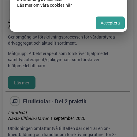
Läs mer om våra cookies här
Drivaggregat - vårdarstyrda
Lärarledd
Acceptera
Nästa tillfälle startar
:
22 oktober, 2026
Genomgång av förskrivningsprocessen för vårdarstyrda
drivaggregat och aktuellt sortiment.
Målgrupp: Arbetsterapeut som förskriver hjälpmedel
samt fysioterapeut/sjukgymnast som förskriver
hjälpmedel till barn
Elrullstolar - Del 2 praktik
Lärarledd
Nästa tillfälle startar
:
1 september, 2026
Utbildningen omfattar två tillfällen där del 1 är en on-
lineutbildning och handlar om förskrivningsrutiner för 3-