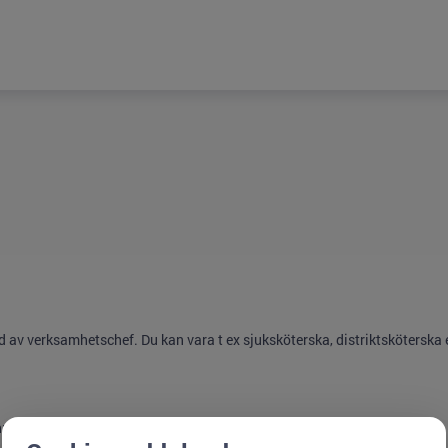
av verksamhetschef. Du kan vara t ex sjuksköterska, distriktsköterska 
na förskriva inkontinenshjälpmedel.