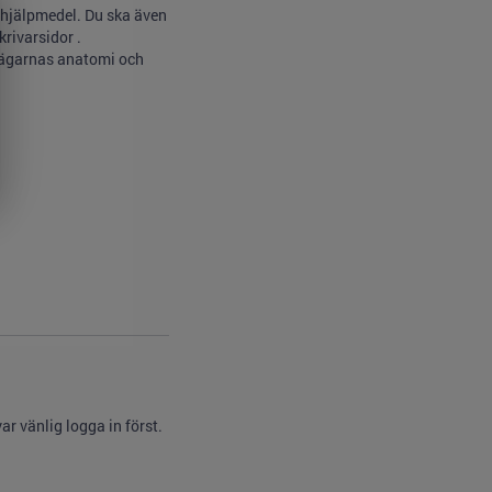
shjälpmedel. Du ska även
rivarsidor .
nvägarnas anatomi och
r vänlig logga in först.