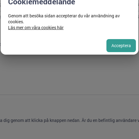
Cookiemeddelande
 gå Hjälpmedelscentrums e-utbildning Förskrivarutbildning - inkontinen
tiklar och utbildning i portalen Guide, se mer information på våra försk
Genom att besöka sidan accepterar du vår användning av
evarande vård ska du även genomföra en digital grundutbildning i uri
cookies.
Läs mer om våra cookies här
tar ca 3 timmar att genomföra.
Acceptera
ra dig genom att klicka på knappen nedan. Är du en befintlig användare va