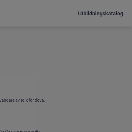
Utbildningskatalog
nvändare av tolk för döva,
Du får veta mer om din