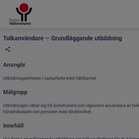
Grade
Portal
Tolkanvändare – Grundläggande utbildning
Arrangör
Utbildningsenheten i samarbete med Hållbarhet
Målgrupp
Utbildningen riktar sig till kommuners och regioners användare av tolk i
hörselskadade och personer med dövblindhet.
Innehåll
Via denna grundläggande utbildning om tolkanvändning får du kännedom