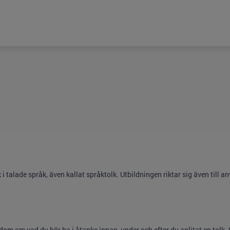
 talade språk, även kallat språktolk. Utbildningen riktar sig även till a
 om vad du bör ha i åtanke innan, under och efter du anlitat en tolk. 