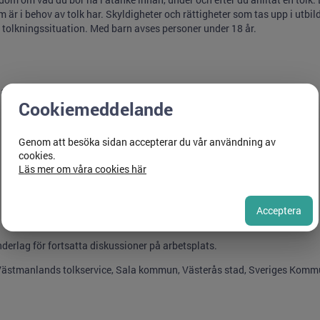
m är i behov av tolk har. Skyldigheter och rättigheter som tas upp i utbil
n tolkningssituation. Med barn avses personer under 18 år.
olk samt invånarnas rättigheter till tolk
Cookiemeddelande
Genom att besöka sidan accepterar du vår användning av
cookies.
Läs mer om våra cookies här
Acceptera
erlag för fortsatta diskussioner på arbetsplats.
ästmanlands tolkservice, Sala kommun, Västerås stad, Sveriges Kommu